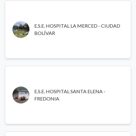
E.S.E. HOSPITAL LA MERCED - CIUDAD BOLÍVAR
Hospital público de mediana complejidad en el Suroeste de
E.S.E. HOSPITAL LA MERCED - CIUDAD
Antioquia que ofrece servicios de urgencias 24 horas,
BOLÍVAR
hospitalización, consulta externa y cirugía, atendiendo a la
población municipal y regional.
E.S.E. HOSPITAL SANTA ELENA - FREDONIA
E.S.E. HOSPITAL SANTA ELENA -
Hospital comunitario que atiende a la población del
FREDONIA
Suroeste de Antioquia, ofreciendo servicios de medicina
general, materno infantil y programas de salud rural.