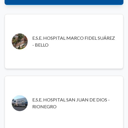
E.S.E. HOSPITAL MARCO FIDEL SUÁREZ - BELLO
Hospital público de mediana y alta complejidad ubicado en
E.S.E. HOSPITAL MARCO FIDEL SUÁREZ
el Norte del Valle de Aburrá (Bello), que ofrece atención
- BELLO
integral con servicios de internación, cirugía, urgencias y
tecnología hospitalaria avanzada.
E.S.E. HOSPITAL SAN JUAN DE DIOS - RIONEGRO
Institución pública de salud de primero, segundo y algunos
E.S.E. HOSPITAL SAN JUAN DE DIOS -
servicios de tercer nivel en el Oriente Antioqueño,
RIONEGRO
comprometida con la atención integral del usuario y su
familia, con servicios de urgencias, hospitalización,
consulta externa y especialidades médicas.