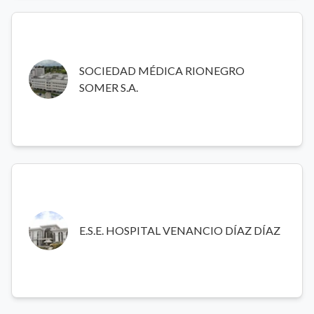
SOCIEDAD MÉDICA RIONEGRO SOMER S.A.
Clínica privada ubicada en Rionegro que ofrece servicios
SOCIEDAD MÉDICA RIONEGRO
médicos especializados, cirugía ambulatoria y
SOMER S.A.
hospitalización, con un enfoque en atención personalizada
y calidad asistencial.
E.S.E. HOSPITAL VENANCIO DÍAZ DÍAZ
Hospital público del municipio de Sabaneta (Antioquia) que
E.S.E. HOSPITAL VENANCIO DÍAZ DÍAZ
presta servicios de primer nivel con urgencias, medicina
general y atención materno-infantil, orientado a la
población urbana del municipio.