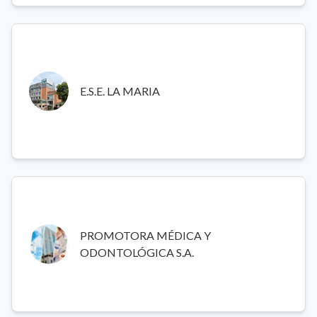
E.S.E. LA MARIA
Hospital público general de alta complejidad en Antioquia,
E.S.E. LA MARIA
que presta servicios integrales de consulta externa,
urgencias, internación, cirugía, diálisis y apoyo diagnóstico,
con cobertura para múltiples municipios de la región.
PROMOTORA MÉDICA Y ODONTOLÓGICA S.A.
Empresa prestadora de servicios de salud especializada en
PROMOTORA MÉDICA Y
atención médica y odontológica integral, con amplia
ODONTOLÓGICA S.A.
experiencia en programas de salud ocupacional y medicina
preventiva.