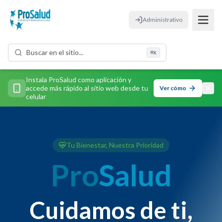
Administrativo
Buscar en el sitio...
⌘
K
Instala ProSalud como aplicación y
accede más rápido al sitio web desde tu
Ver cómo
celular
Tu Bienestar, Nuestra Prioridad
Pro
Salud
Cuidamos de ti,